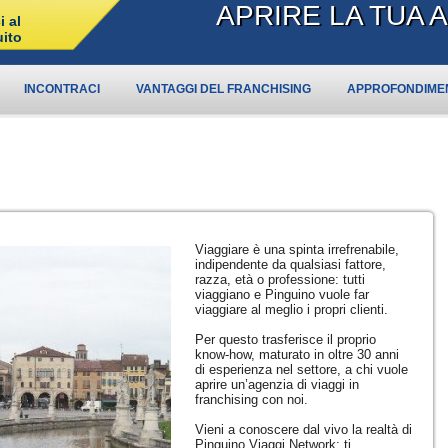
APRIRE LA TUA 
 al
uito
INCONTRACI
VANTAGGI DEL FRANCHISING
APPROFONDIME
Viaggiare è una spinta irrefrenabile,
indipendente da qualsiasi fattore,
razza, età o professione: tutti
viaggiano e Pinguino vuole far
viaggiare al meglio i propri clienti.
Per questo trasferisce il proprio
know-how, maturato in oltre 30 anni
di esperienza nel settore, a chi vuole
aprire un’agenzia di viaggi in
franchising con noi.
Vieni a conoscere dal vivo la realtà di
Pinguino Viaggi Network: ti