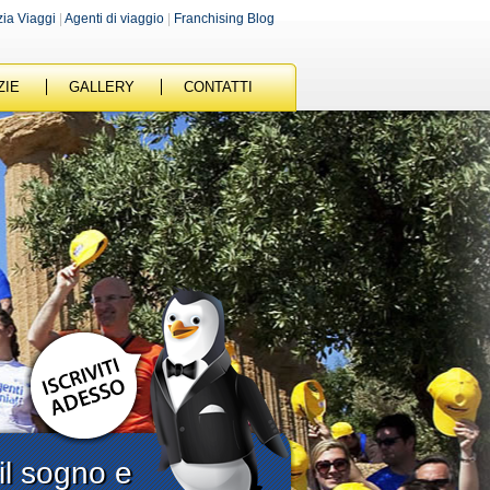
zia Viaggi
|
Agenti di viaggio
|
Franchising Blog
ZIE
GALLERY
CONTATTI
il sogno e