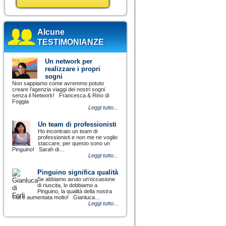
Alcune
TESTIMONIANZE
Un network per
realizzare i propri
sogni
Non sappiamo come avremmo potuto
creare l’agenzia viaggi dei nostri sogni
senza il Network! Francesca & Rino di
Foggia
Leggi tutto...
Un team di professionisti
Ho incontrato un team di
professionisti e non me ne voglio
staccare, per questo sono un
Pinguino! Sarah di…
Leggi tutto...
Pinguino significa qualità
Se abbiamo avuto un’occasione
di riuscita, lo dobbiamo a
Pinguino, la qualità della nostra
vita è aumentata molto! Gianluca…
Leggi tutto...